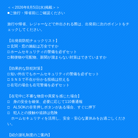
＜＜2026年8月5日(水)掲載＞＞
■ご旅行・帰省前にご確認ください
旅行や帰省、レジャーなどで外出される際は、出発前に次のポイントをチ
ェックしてください。
【出発前防犯チェックリスト】
□ 玄関・窓の施錠は万全ですか
□ ホームセキュリティの警備を必ずセット
□ 郵便物や宅配物、新聞が溜まらない対策はできていますか
【効果的な防犯対策】
□ 短い外出でもホームセキュリティの警備を必ずセット
□ ＳＮＳで不在が分かる投稿は控える
□ 在宅の場合も在宅警備を必ずセット
【在宅中に不審な物音や異変を感じた場合】
□ 身の安全を確保、必要に応じて110番通報
□ ALSOKの非常押しボタンがある場合、すぐに押下
□ 犯人との接触や追跡は危険
ホームセキュリティを活用し、安全・安心な夏休みをお過ごしくださ
い。
【紹介謝礼制度のご案内】