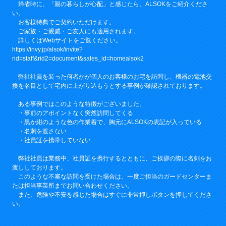
帰省時に、「親の暮らしが心配」と感じたら、ALSOKをご紹介くださ
い。
お客様特典でご契約いただけます。
ご家族・ご親戚・ご友人にも適用されます。
詳しくはWebサイトをご覧ください。
https://invy.jp/alsok/invite?
rid=staff&rid2=document&sales_id=homealsok2
弊社社員を装った何者かが個人のお客様のお宅を訪問し、機器の電池交
換を名目として宅内に上がり込もうとする事例が確認されております。
ある事例ではこのような特徴がございました。
・事前のアポイントなく突然訪問してくる
・黒か紺のような色の作業着で、胸元にALSOKの表記が入っている
・名刺を渡さない
・社員証を携帯していない
弊社社員は業務中、社員証を携行するとともに、ご挨拶の際に名刺をお
渡ししております。
このような不審な訪問を受けた場合は、一度ご担当のガードセンターま
たは担当事業所までお問い合わせください。
また、危険や不安を感じた場合はすぐに非常押しボタンを押してくださ
い。